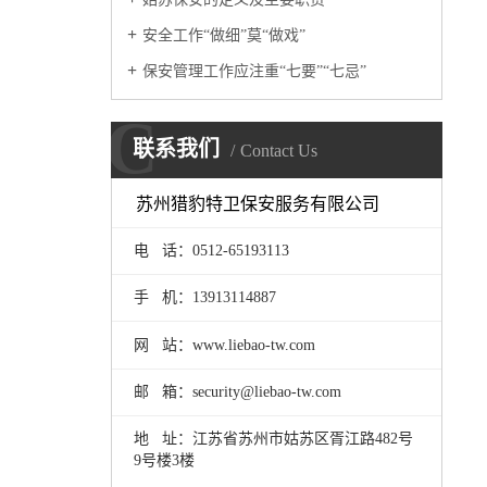
安全工作“做细”莫“做戏”
保安管理工作应注重“七要”“七忌”
C
联系我们
Contact Us
苏州猎豹特卫保安服务有限公司
电 话：0512-65193113
手 机：
13913114887
网 站：www.liebao-tw.com
邮 箱：security@liebao-tw.com
地 址：江苏省苏州市姑苏区胥江路482号
9号楼3楼