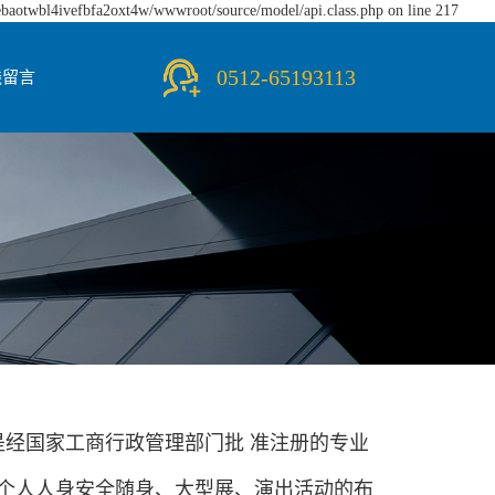
iebaotwbl4ivefbfa2oxt4w/wwwroot/source/model/api.class.php on line 217
0512-65193113
线留言
是经国家工商行政管理部门批 准注册的专业
、个人人身安全随身、大型展、演出活动的布