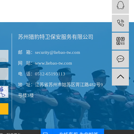
1
苏州猎豹特卫保安服务有限公司
邮 箱：security@liebao-tw.com
网 站：www.liebao-tw.com
电 话：0512-65193113
地 址：江苏省苏州市姑苏区胥江路482号9
号楼3楼