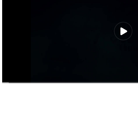
00:00
/
02:51