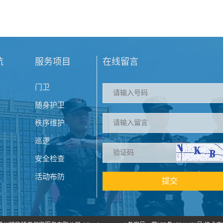
航
服务项目
在线留言
门卫
随身护卫
秩序维护
巡逻
安全检查
活动布防