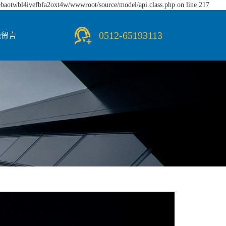
iebaotwbl4ivefbfa2oxt4w/wwwroot/source/model/api.class.php on line 217
0512-65193113
线留言