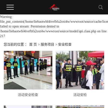
Warning:
file_put_contents(/home/liebaotwbl4ivefbfa2oxt4w/wwwroot/source/cache/lice
failed to open stream: Permission denied in
/home/liebaotwbl4ivefbfa2oxt4w/wwwroot/source/model/api.class.php on line
217
您当前的位置 ：
首 页
>
服务项目
>
安全检查
活动安全检查
活动安检