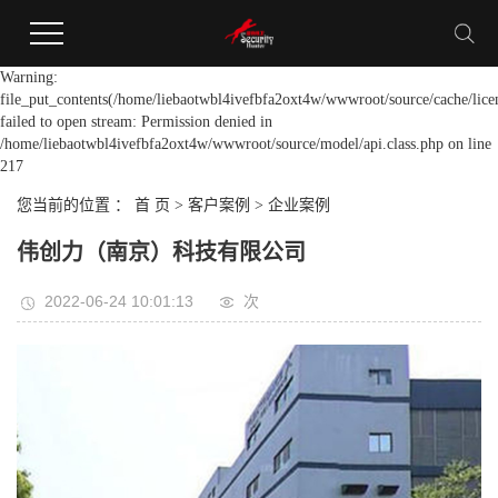
Warning:
file_put_contents(/home/liebaotwbl4ivefbfa2oxt4w/wwwroot/source/cache/lice
failed to open stream: Permission denied in
/home/liebaotwbl4ivefbfa2oxt4w/wwwroot/source/model/api.class.php on line
217
您当前的位置 ：
首 页
>
客户案例
>
企业案例
伟创力（南京）科技有限公司
2022-06-24 10:01:13
次