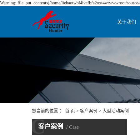
Warning: file_put_contents(/home/liebaotwbl4ivefbfa2oxt4w/wwwroot/source/ca
关于我们
您当前的位置 ：
首 页
>
客户案例
>
大型活动案例
C
客户案例
Case