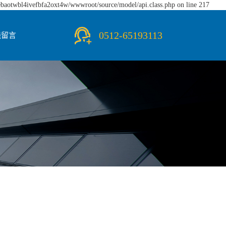
iebaotwbl4ivefbfa2oxt4w/wwwroot/source/model/api.class.php on line 217
0512-65193113
线留言