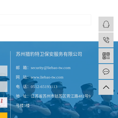
1
苏州猎豹特卫保安服务有限公司
邮 箱：security@liebao-tw.com
网 站：www.liebao-tw.com
电 话：0512-65193113
地 址：江苏省苏州市姑苏区胥江路482号9
号楼3楼