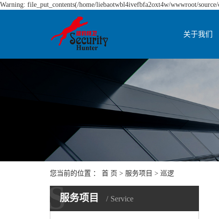
Warning: file_put_contents(/home/liebaotwbl4ivefbfa2oxt4w/wwwroot/source/ca
关于我们
您当前的位置 ：
首 页
>
服务项目
>
巡逻
S
服务项目
Service