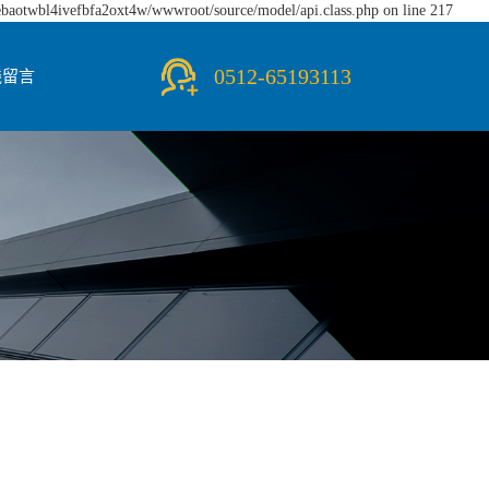
iebaotwbl4ivefbfa2oxt4w/wwwroot/source/model/api.class.php on line 217
0512-65193113
线留言