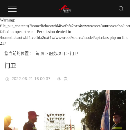
Warning:
file_put_contents(/home/liebaotwbl4ivefbfa2oxt4w/wwwroot/source/cache/lice
failed to open stream: Permission denied in
/home/liebaotwbl4ivefbfa2oxt4w/wwwroot/source/model/api.class.php on line
217
您当前的位置 ：
首 页
>
服务项目
>
门卫
门卫
2022-06-21 16:00:37
次