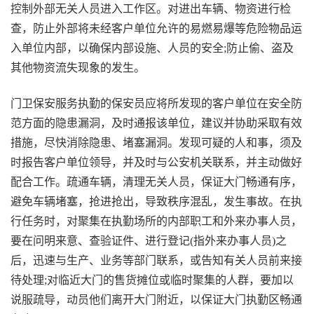
控制外部无关人员进入工作区。对进出车辆、物资进行检
查，防止外部将未经客户单位允许的易燃易爆等危险物品运
入单位内部，以确保内部设施、人员的安全;防止偷、盗及
其他物资流失现象的发生。
门卫保安服务执勤的保安员应将所发现的客户单位在安全防
范方面的隐患漏洞，及时通报该单位，建议并协助采取有效
措施，尽快消除隐患、堵塞漏洞。发现可疑的人和事，须及
时报告客户单位领导，并及时与公安机关联系，并主动做好
配合工作。疏通车辆，清理无关人员，保证大门畅通有序，
避免车辆堵塞，抢进抢出，导致秩序混乱，发生事故。在执
行任务时，对聚集在执勤场所的内部职工和外来办事人员，
要在问明来意、查验证件、进行登记(指外来办事人员)之
后，迅速与生产、业务等部门联系，或告知有关人员前来接
待处理;对临近大门的售货摊位或临时聚集的人群，要加以
说服疏导，动员他们离开大门附近，以保证大门执勤区畅通