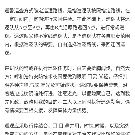
巡警巡查方式确定巡逻路线。是指巡逻队按照指定路线，在
一定时间内，定期进行来回巡检。在此基础上，巡逻队将巡
逻队从A点至B点，再由B点沿原路返回A点，进行常规巡
逻。巡逻队又称不定线巡逻队，是指巡逻队在各自职责范围
内，根据巡逻队的需要，自由选择巡逻路线，来回迂回巡
逻。
巡逻队的警戒在执行巡逻任务时，白天要挺胸阔步，自然大
方；呼和浩特安防技术夜间要做到眼明.耳灵.脚轻，仔细判
明各种声响.气味.亮光及可疑症状。巡逻队要保持警觉，沿
着墙边或树阴暗处行进，注意避光，以便隐藏自己，达到我
先见敌、敌难见我的目的。二人以上同时执行巡逻勤务，遇
有情况要互相支援，发挥集体力量优势。
巡逻应采取行停结合、耳.目.鼻并用，时快.时慢，以及突然
改变方向的方法。房地产管理区对于治安状况比较好的巡逻