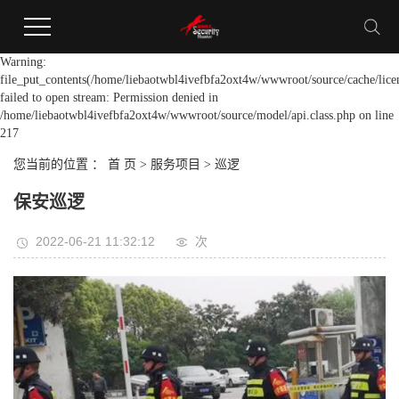
Warning:
file_put_contents(/home/liebaotwbl4ivefbfa2oxt4w/wwwroot/source/cache/lice
failed to open stream: Permission denied in
/home/liebaotwbl4ivefbfa2oxt4w/wwwroot/source/model/api.class.php on line
217
您当前的位置 ：
首 页
>
服务项目
>
巡逻
保安巡逻
2022-06-21 11:32:12
次