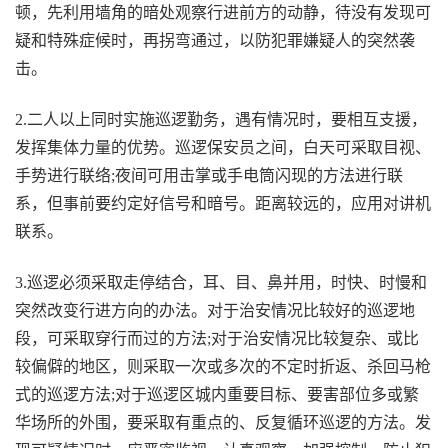
顿，先利用墙角的暗处观察行进前方的动静，待没有发现可
疑和特殊症候时，再拐弯通过，以防犯罪嫌疑人的突然袭
击。
2.二人以上同时实施巡逻勤务，遇有情况时，要相互支援，
发挥集体力量的优势。巡逻保安员之间，白天可采取目视、
手势进行联络;夜间可用击掌或手电筒闪现的方法进行联
系，但事前要约定好信号和暗号。距离较远的，应用对讲机
联系。
3.巡逻必须采取走停结合，耳、目、鼻并用，时快、时慢和
突然改变行进方向的办法。对于治安情况比较好的巡逻地
段，可采取穿行而过的方法;对于治安情况比较复杂、或比
较偏僻的地区，则采取一次或多次的不定时折返、杀回马枪
式的巡逻方法;对于巡逻区城内重要目标、要害部位多或繁
华场所的外围，要采取有重点的、反复循环巡逻的方法。发