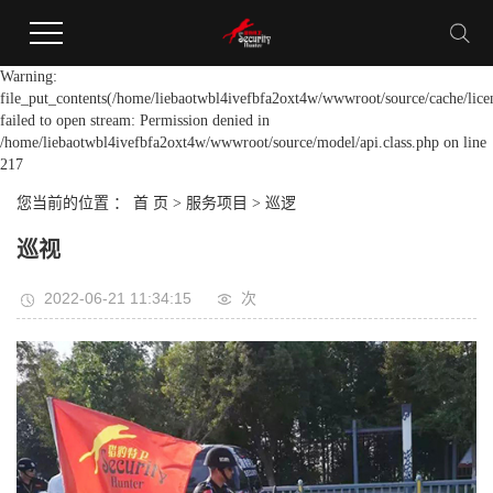
Warning:
file_put_contents(/home/liebaotwbl4ivefbfa2oxt4w/wwwroot/source/cache/lice
failed to open stream: Permission denied in
/home/liebaotwbl4ivefbfa2oxt4w/wwwroot/source/model/api.class.php on line
217
您当前的位置 ：
首 页
>
服务项目
>
巡逻
巡视
2022-06-21 11:34:15
次