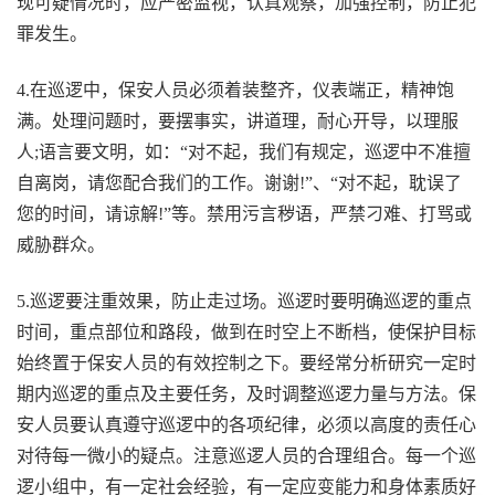
现可疑情况时，应严密监视，认真观察，加强控制，防止犯
罪发生。
4.在巡逻中，保安人员必须着装整齐，仪表端正，精神饱
满。处理问题时，要摆事实，讲道理，耐心开导，以理服
人;语言要文明，如：“对不起，我们有规定，巡逻中不准擅
自离岗，请您配合我们的工作。谢谢!”、“对不起，耽误了
您的时间，请谅解!”等。禁用污言秽语，严禁刁难、打骂或
威胁群众。
5.巡逻要注重效果，防止走过场。巡逻时要明确巡逻的重点
时间，重点部位和路段，做到在时空上不断档，使保护目标
始终置于保安人员的有效控制之下。要经常分析研究一定时
期内巡逻的重点及主要任务，及时调整巡逻力量与方法。保
安人员要认真遵守巡逻中的各项纪律，必须以高度的责任心
对待每一微小的疑点。注意巡逻人员的合理组合。每一个巡
逻小组中，有一定社会经验，有一定应变能力和身体素质好