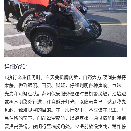
详细介绍：
1.执行巡逻任务时，白天要挺胸阔步，自然大方;夜间要保持
肃静，做到眼明、耳灵、脚轻，仔细判明各种声响、气昧、
光亮和可疑征状。苏州保安服务巡逻时要机警灵敏，沿墙边
或树木阴影处行进，注意避开灯光，以隐蔽自己，达到我先
见敌、敌难见我的目的。在一般情况下，不应该在职工、居
民住所的窗下、门前逗留窃听，以避其嫌。通过墙角时特别
要提高警惕。夜间行至墙拐角处，应提前放慢步伐，稍作停